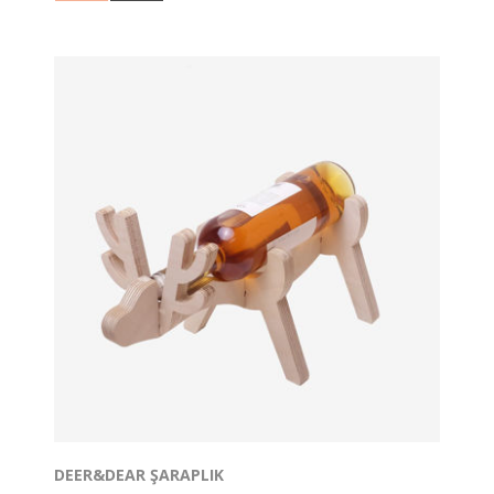
yüzeyler, sağlam bir ürün oluşturmaktadır. 1 adet ürün
toplamda 6 parçadan oluşmaktadır.
Ürün oldukça yalın bir tasarıma sahip olup Huş
Plywood’dan üretilmiştir.
DEER&DEAR ŞARAPLIK