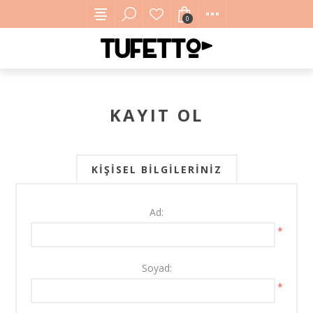
0
KAYIT OL
KIŞISEL BILGILERINIZ
Ad:
*
Soyad:
*