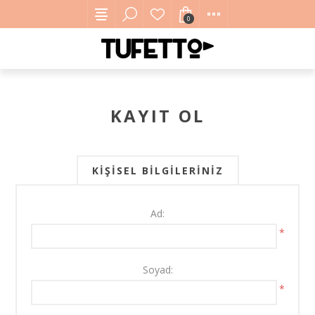
0
KAYIT OL
KIŞISEL BILGILERINIZ
Ad:
*
Soyad:
*