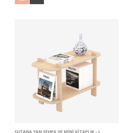
aksesuarlarını ve dizüstü bilgisayarınızı bu rafa
konumlandırabilirsiniz.
Kullanmadığınızda Klavyeyi alt boşluğa
yerleştirebilirsiniz.
Shira, minimalist tasarımıyla göz doldururken,
işlevselliği ile de öne çıkıyor.
Böylece masanızda daha fazla alan kazanırken,
çalışma ortamınızı daha düzenli tutabilirsiniz.
Hem estetik hem de fonksiyonel olan Shira Monitör
Standı ile daha verimli bir çalışma deneyimi yaşayın!
Boyutlar: 57*19*11cm
SUTANA YAN SEHPA VE MINI KITAPLIK - L