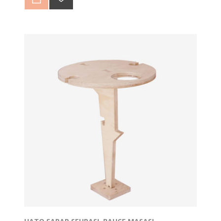
hizasına yükselterek duruşunuzu bozmadan sağlıklı bir
şekilde çalışmanızı sağlar. Wocoo’ya laptopu
yükseltmek dışında farklı işlevler de ekledik. Solda
kahvenizi koyabileceğiniz bir alan ve telefonunuzu şarj
edebileceğiniz bir yuva var.
Arka bölümde kalemliğinizi, saksı çiçeğinizi ve
kartvizitlerinizi koyabileceğiniz alanlar mevcuttur. Aynı
zamanda masanızın düzenlenmesini sağlar kablo
tutucuları ile dağınık görüntüyü engeller.
11-17,3 inch tüm laptop modelleri için tasarlanmıştır.
Telefon standı 6,5 inch ekran boyutuna kadar
telefonları destekler.
Ürün 6 parçadan oluşmakta ve kolayca monte
edilebilmektedir.
Wocoo ile çalışma alanınızı kişiselleştirip motive edici
bir çalışma alanı yaratabilirsiniz.
Alt bölümü boş olduğu için Laptop Soğutucu işlevi de
görür.
Tasarım Tescil No:2018/03446