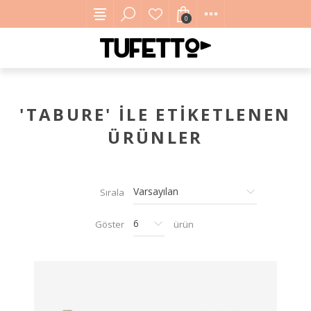
0
'TABURE' ILE ETIKETLENEN
ÜRÜNLER
Sırala
Göster
ürün