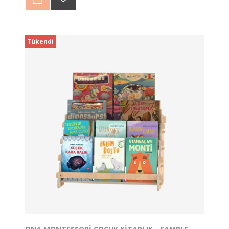
Zürafa Duvar Panosunu çift taraflı bant yardımı ile
kolayca duvara asabilirsiniz.
2 adet çivi yardımı ile de montajını yapabilirsiniz.
Bant veya çivi ürüne dahil değildir.
Tükendi