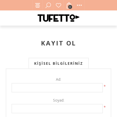
0
KAYIT OL
KIŞISEL BILGILERINIZ
Ad:
*
Soyad:
*