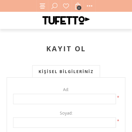
0
KAYIT OL
KIŞISEL BILGILERINIZ
Ad:
*
Soyad:
*