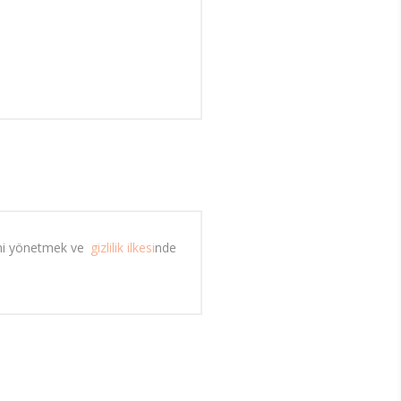
mi yönetmek ve 
gizlilik ilkesi
nde 