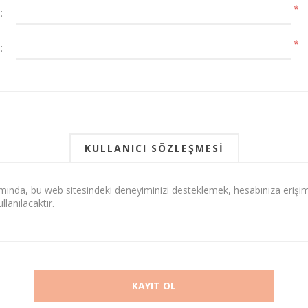
*
:
*
:
KULLANICI SÖZLEŞMESI
mında, bu web sitesindeki deneyiminizi desteklemek, hesabınıza erişi
lanılacaktır. 