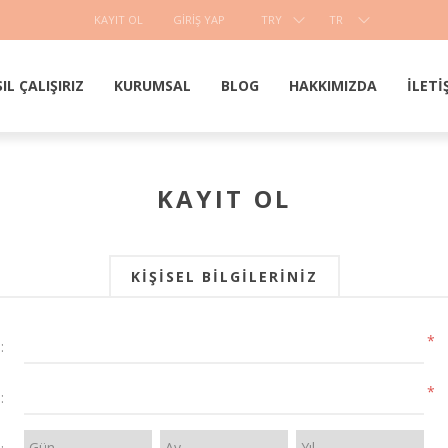
KAYIT OL
GIRIŞ YAP
TRY
TR
IL ÇALIŞIRIZ
KURUMSAL
BLOG
HAKKIMIZDA
İLETI
KAYIT OL
KIŞISEL BILGILERINIZ
*
:
*
: