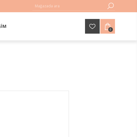
ŞIM
0