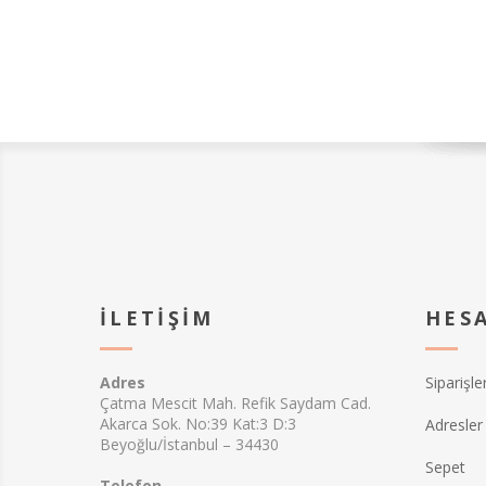
İLETIŞIM
HES
Adres
Siparişle
Çatma Mescit Mah. Refik Saydam Cad.
Akarca Sok. No:39 Kat:3 D:3
Adresler
Beyoğlu/İstanbul – 34430
Sepet
Telefon