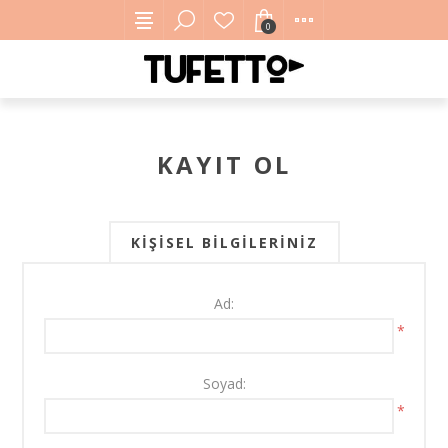
0
KAYIT OL
KIŞISEL BILGILERINIZ
Ad:
*
Soyad:
*