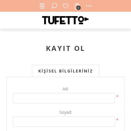
0
KAYIT OL
KIŞISEL BILGILERINIZ
Ad:
*
Soyad:
*