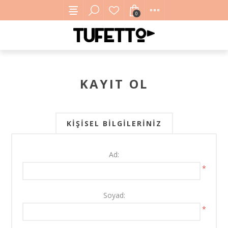
0
KAYIT OL
KIŞISEL BILGILERINIZ
Ad:
*
Soyad:
*