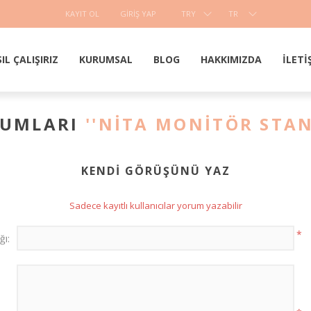
KAYIT OL
GIRIŞ YAP
TRY
TR
IL ÇALIŞIRIZ
KURUMSAL
BLOG
HAKKIMIZDA
İLETI
RUMLARI
NITA MONITÖR STAN
KENDI GÖRÜŞÜNÜ YAZ
Sadece kayıtlı kullanıcılar yorum yazabilir
*
ğı: