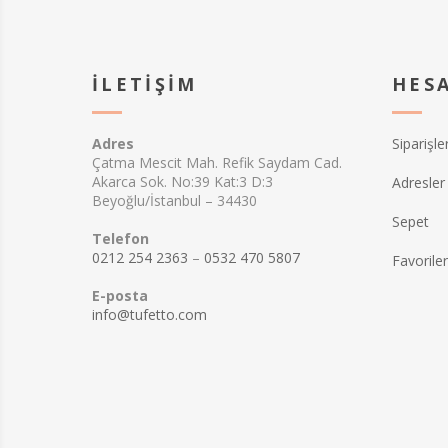
İLETIŞIM
HES
Adres
Siparişle
Çatma Mescit Mah. Refik Saydam Cad.
Akarca Sok. No:39 Kat:3 D:3
Adresler
Beyoğlu/İstanbul – 34430
Sepet
Telefon
0212 254 2363
–
0532 470 5807
Favorile
E-posta
info@tufetto.com