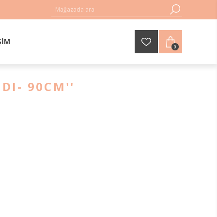
ŞIM
0
DI- 90CM