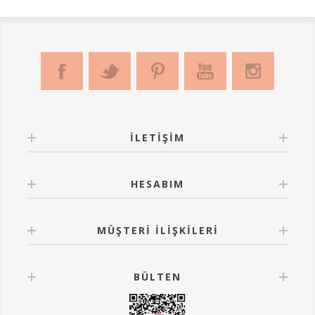
korunmakta olup, tüm hakları Tufetto Mobilya Sanayi
ve Ticaret A.Ş.'ye aittir. Tasarım, izinsiz olarak
çoğaltılamaz, kopyalanamaz ve herhangi bir şekilde
kullanılamaz.
İLETIŞIM
HESABIM
MÜŞTERI İLIŞKILERI
BÜLTEN