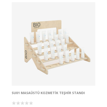
Ürünlerimizi Geçme Yöntem ile Tasarlıyoruz, Aletsiz
Kolayca Kurulumunu Yapabiliyorsunuz.
Kullanmadığınızda Yer Kaplamıyor.
Bu tasarım, 5846 sayılı Fikir ve Sanat Eserleri Kanunu
ile 6769 sayılı Sınai Mülkiyet Kanunu kapsamında
korunmakta olup, tüm hakları Tufetto Mobilya Sanayi
ve Ticaret A.Ş.'ye aittir. Tasarım, izinsiz olarak
çoğaltılamaz, kopyalanamaz ve herhangi bir şekilde
kullanılamaz.
SU01 MASAÜSTÜ KOZMETIK TEŞHIR STANDI