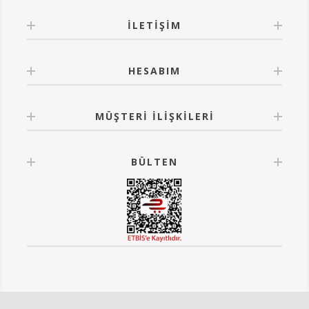
kadar telefonları desteklemektedir.
İLETIŞIM
4 parçadan oluşur, demonte şekilde gönderilir.
Tasarım Tescil No:2020/04424
HESABIM
MÜŞTERI İLIŞKILERI
BÜLTEN